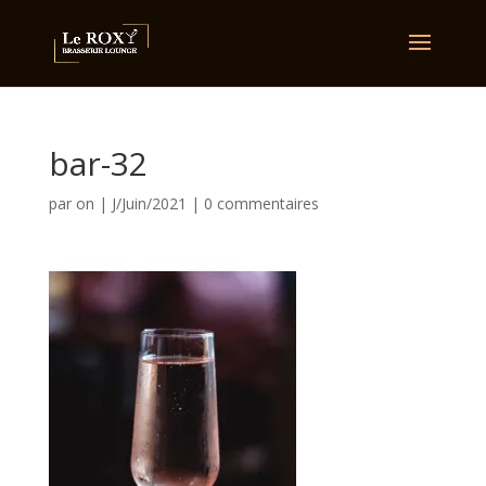
bar-32
par
on
|
J/Juin/2021
|
0 commentaires