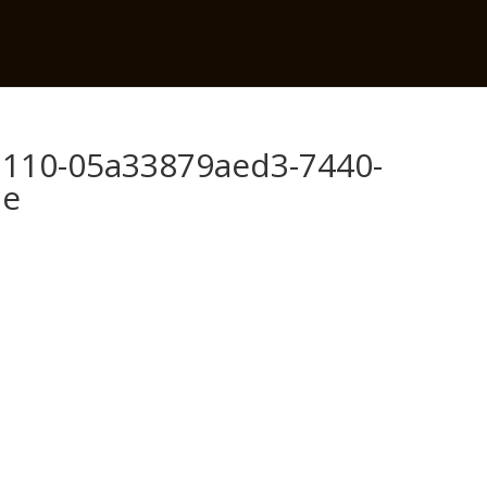
b110-05a33879aed3-7440-
le