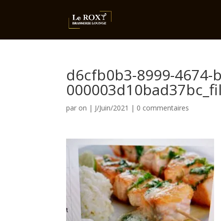
d6cfb0b3-8999-4674-
000003d10bad37bc_fi
par
on
|
J/Juin/2021
|
0 commentaires