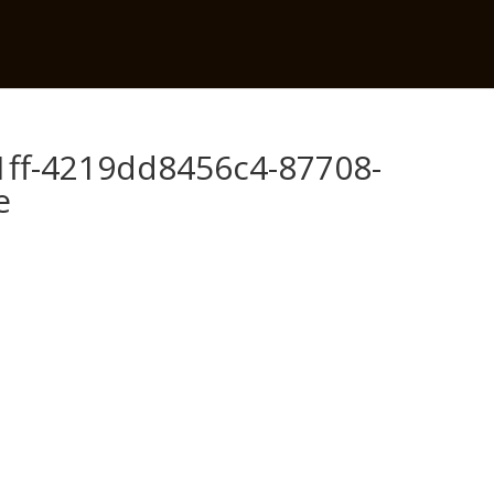
1ff-4219dd8456c4-87708-
e