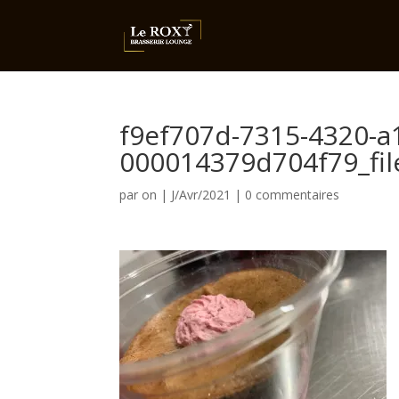
f9ef707d-7315-4320-a
000014379d704f79_fil
par
on
|
J/Avr/2021
|
0 commentaires